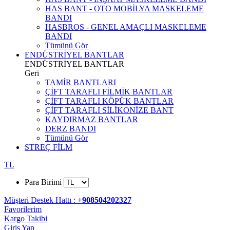
HAS BANT - OTO MOBİLYA MASKELEME
BANDI
HASBROS - GENEL AMAÇLI MASKELEME
BANDI
Tümünü Gör
ENDÜSTRİYEL BANTLAR
ENDÜSTRİYEL BANTLAR
Geri
TAMİR BANTLARI
ÇİFT TARAFLI FİLMİK BANTLAR
ÇİFT TARAFLI KÖPÜK BANTLAR
ÇİFT TARAFLI SİLİKONİZE BANT
KAYDIRMAZ BANTLAR
DERZ BANDI
Tümünü Gör
STREÇ FİLM
TL
Para Birimi
Müşteri Destek Hattı :
+908504202327
Favorilerim
Kargo Takibi
Giriş Yap