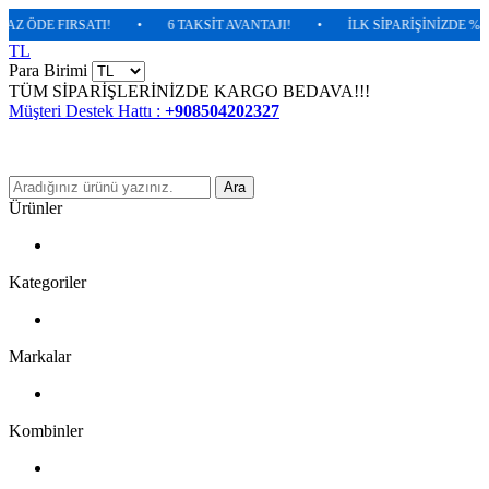
DE FIRSATI!
•
6 TAKSİT AVANTAJI!
•
İLK SİPARİŞİNİZDE %5 EKST
TL
Para Birimi
TÜM SİPARİŞLERİNİZDE KARGO BEDAVA!!!
Müşteri Destek Hattı :
+908504202327
Ara
Ürünler
Kategoriler
Markalar
Kombinler