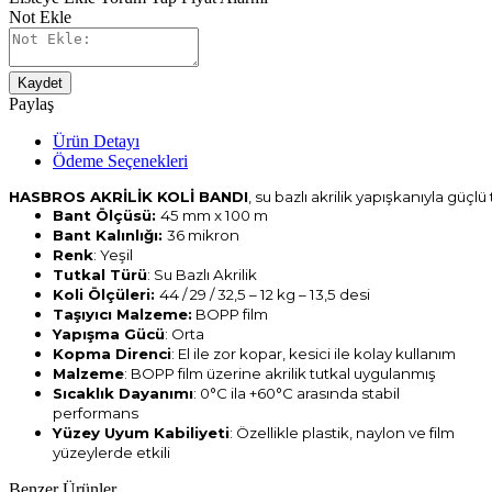
Not Ekle
Kaydet
Paylaş
Ürün Detayı
Ödeme Seçenekleri
HASBROS AKRİLİK KOLİ BANDI
, su bazlı akrilik yapışkanıyla güçlü
Bant Ölçüsü:
45 mm x 100 m
Bant Kalınlığı:
36 mikron
Renk
: Yeşil
Tutkal Türü
: Su Bazlı Akrilik
Koli Ölçüleri:
44 / 29 / 32,5 – 12 kg – 13,5 desi
Taşıyıcı Malzeme:
BOPP film
Yapışma Gücü
: Orta
Kopma Direnci
: El ile zor kopar, kesici ile kolay kullanım
Malzeme
: BOPP film üzerine akrilik tutkal uygulanmış
Sıcaklık Dayanımı
: 0°C ila +60°C arasında stabil
performans
Yüzey Uyum Kabiliyeti
: Özellikle plastik, naylon ve film
yüzeylerde etkili
Benzer Ürünler