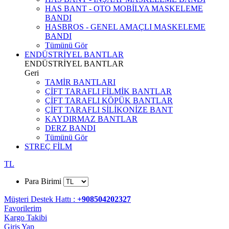
HAS BANT - OTO MOBİLYA MASKELEME
BANDI
HASBROS - GENEL AMAÇLI MASKELEME
BANDI
Tümünü Gör
ENDÜSTRİYEL BANTLAR
ENDÜSTRİYEL BANTLAR
Geri
TAMİR BANTLARI
ÇİFT TARAFLI FİLMİK BANTLAR
ÇİFT TARAFLI KÖPÜK BANTLAR
ÇİFT TARAFLI SİLİKONİZE BANT
KAYDIRMAZ BANTLAR
DERZ BANDI
Tümünü Gör
STREÇ FİLM
TL
Para Birimi
Müşteri Destek Hattı :
+908504202327
Favorilerim
Kargo Takibi
Giriş Yap