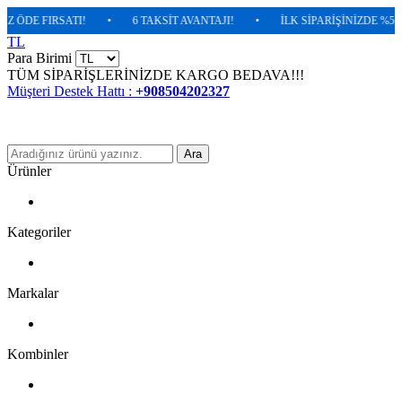
DE FIRSATI!
•
6 TAKSİT AVANTAJI!
•
İLK SİPARİŞİNİZDE %5 EKSTR
TL
Para Birimi
TÜM SİPARİŞLERİNİZDE KARGO BEDAVA!!!
Müşteri Destek Hattı :
+908504202327
Ara
Ürünler
Kategoriler
Markalar
Kombinler