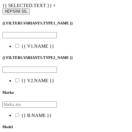
{{ SELECTED.TEXT }} ×
HEPSİNİ SİL
{{ FILTERS.VARIANTS.TYPE1_NAME }}
{{ V1.NAME }}
{{ FILTERS.VARIANTS.TYPE2_NAME }}
{{ V2.NAME }}
Marka
{{ B.NAME }}
Model