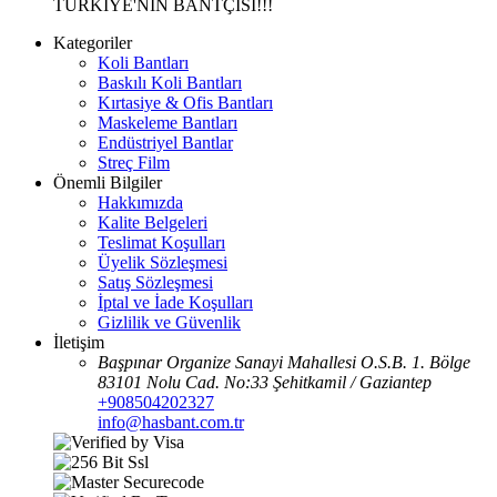
TÜRKİYE'NİN BANTÇISI!!!
Kategoriler
Koli Bantları
Baskılı Koli Bantları
Kırtasiye & Ofis Bantları
Maskeleme Bantları
Endüstriyel Bantlar
Streç Film
Önemli Bilgiler
Hakkımızda
Kalite Belgeleri
Teslimat Koşulları
Üyelik Sözleşmesi
Satış Sözleşmesi
İptal ve İade Koşulları
Gizlilik ve Güvenlik
İletişim
Başpınar Organize Sanayi Mahallesi O.S.B. 1. Bölge
83101 Nolu Cad. No:33 Şehitkamil / Gaziantep
+908504202327
info@hasbant.com.tr