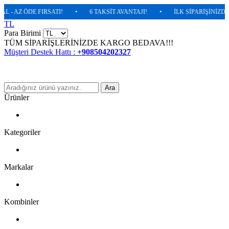
 AZ ÖDE FIRSATI!
•
6 TAKSİT AVANTAJI!
•
İLK SİPARİŞİNİZDE %5
TL
Para Birimi
TÜM SİPARİŞLERİNİZDE KARGO BEDAVA!!!
Müşteri Destek Hattı :
+908504202327
Ara
Ürünler
Kategoriler
Markalar
Kombinler