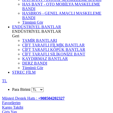
HAS BANT - OTO MOBİLYA MASKELEME
BANDI
HASBROS - GENEL AMAÇLI MASKELEME
BANDI
Tümünü Gör
ENDÜSTRİYEL BANTLAR
ENDÜSTRİYEL BANTLAR
Geri
TAMİR BANTLARI
ÇİFT TARAFLI FİLMİK BANTLAR
ÇİFT TARAFLI KÖPÜK BANTLAR
ÇİFT TARAFLI SİLİKONİZE BANT
KAYDIRMAZ BANTLAR
DERZ BANDI
Tümünü Gör
STREÇ FİLM
TL
Para Birimi
Müşteri Destek Hattı :
+908504202327
Favorilerim
Kargo Takibi
Giriş Yap