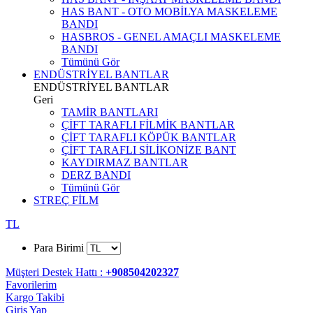
HAS BANT - OTO MOBİLYA MASKELEME
BANDI
HASBROS - GENEL AMAÇLI MASKELEME
BANDI
Tümünü Gör
ENDÜSTRİYEL BANTLAR
ENDÜSTRİYEL BANTLAR
Geri
TAMİR BANTLARI
ÇİFT TARAFLI FİLMİK BANTLAR
ÇİFT TARAFLI KÖPÜK BANTLAR
ÇİFT TARAFLI SİLİKONİZE BANT
KAYDIRMAZ BANTLAR
DERZ BANDI
Tümünü Gör
STREÇ FİLM
TL
Para Birimi
Müşteri Destek Hattı :
+908504202327
Favorilerim
Kargo Takibi
Giriş Yap