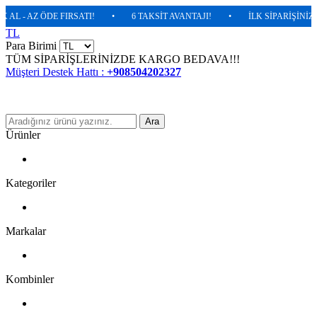
 - AZ ÖDE FIRSATI!
•
6 TAKSİT AVANTAJI!
•
İLK SİPARİŞİNİZDE %
TL
Para Birimi
TÜM SİPARİŞLERİNİZDE KARGO BEDAVA!!!
Müşteri Destek Hattı :
+908504202327
Ara
Ürünler
Kategoriler
Markalar
Kombinler