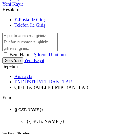
Yeni Kayıt
Hesabım
E-Posta İle Giriş
Telefon İle Giriş
Beni Hatırla
Şifremi Unuttum
Yeni Kayıt
Giriş Yap
Sepetim
Anasayfa
ENDÜSTRİYEL BANTLAR
ÇİFT TARAFLI FİLMİK BANTLAR
Filtre
{{ CAT. NAME }}
{{ SUB. NAME }}
Seçilen Filtreler