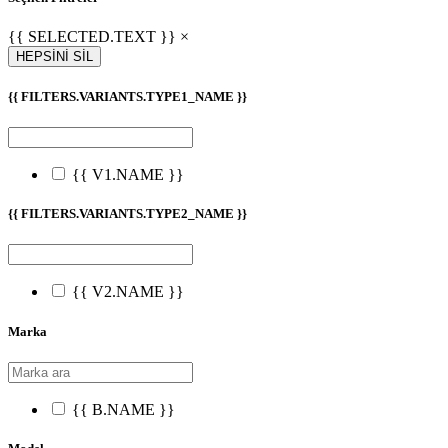
{{ SELECTED.TEXT }} ×
HEPSİNİ SİL
{{ FILTERS.VARIANTS.TYPE1_NAME }}
{{ V1.NAME }}
{{ FILTERS.VARIANTS.TYPE2_NAME }}
{{ V2.NAME }}
Marka
{{ B.NAME }}