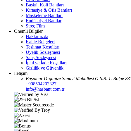
Baskılı Koli Bantları
Kırtasiye & Ofis Bantları
Maskeleme Bantları
Endüstriyel Bantlar
Streç Film
Önemli Bilgiler
Hakkımızda
Kalite Belgeleri
Teslimat Koşulları
Üyelik Sözleşmesi
Satış Sözleşmesi
İptal ve İade Koşulları
Gizlilik ve Güvenlik
İletişim
Başpınar Organize Sanayi Mahallesi O.S.B. 1. Bölge 83
+908504202327
info@hasbant.com.tr