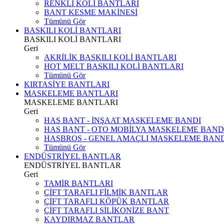
RENKLİ KOLİ BANTLARI
BANT KESME MAKİNESİ
Tümünü Gör
BASKILI KOLİ BANTLARI
BASKILI KOLİ BANTLARI
Geri
AKRİLİK BASKILI KOLİ BANTLARI
HOT MELT BASKILI KOLİ BANTLARI
Tümünü Gör
KIRTASİYE BANTLARI
MASKELEME BANTLARI
MASKELEME BANTLARI
Geri
HAS BANT - İNŞAAT MASKELEME BANDI
HAS BANT - OTO MOBİLYA MASKELEME BAND
HASBROS - GENEL AMAÇLI MASKELEME BAN
Tümünü Gör
ENDÜSTRİYEL BANTLAR
ENDÜSTRİYEL BANTLAR
Geri
TAMİR BANTLARI
ÇİFT TARAFLI FİLMİK BANTLAR
ÇİFT TARAFLI KÖPÜK BANTLAR
ÇİFT TARAFLI SİLİKONİZE BANT
KAYDIRMAZ BANTLAR