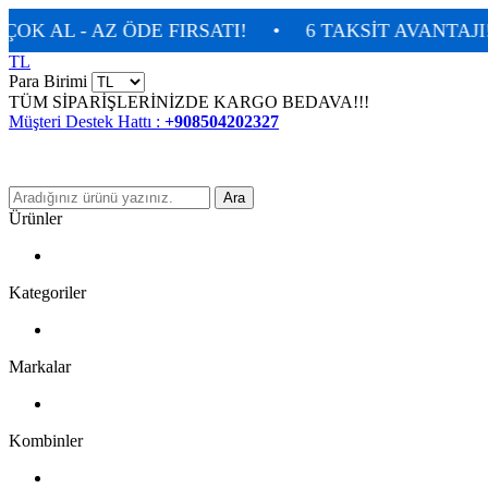
 - AZ ÖDE FIRSATI!
•
6 TAKSİT AVANTAJI!
•
İ
TL
Para Birimi
TÜM SİPARİŞLERİNİZDE KARGO BEDAVA!!!
Müşteri Destek Hattı :
+908504202327
Ara
Ürünler
Kategoriler
Markalar
Kombinler