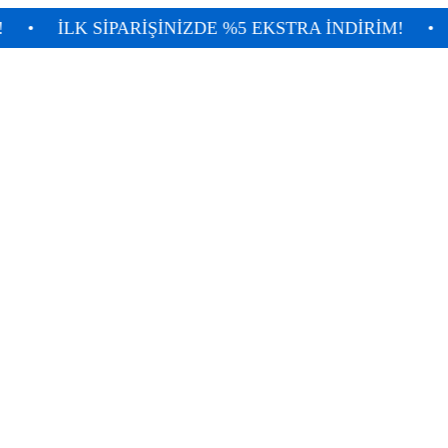
LK SİPARİŞİNİZDE %5 EKSTRA İNDİRİM!
•
TÜM A