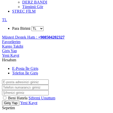
DERZ BANDI
Tümünü Gör
STREÇ FİLM
TL
Para Birimi
Müşteri Destek Hattı :
+908504202327
Favorilerim
Kargo Takibi
Giriş Yap
Yeni Kayıt
Hesabım
E-Posta İle Giriş
Telefon İle Giriş
Beni Hatırla
Şifremi Unuttum
Yeni Kayıt
Giriş Yap
Sepetim