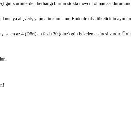
ir. Seçtiğiniz ürünlerden herhangi birinin stokta mevcut olmaması durumund
ullanıcıya alışveriş yapma imkanı tanır. Enderde olsa tüketicinin aynı 
 ise en az 4 (Dört) en fazla 30 (otuz) gün bekeleme süresi vardır. Ürün 
lun.
in!