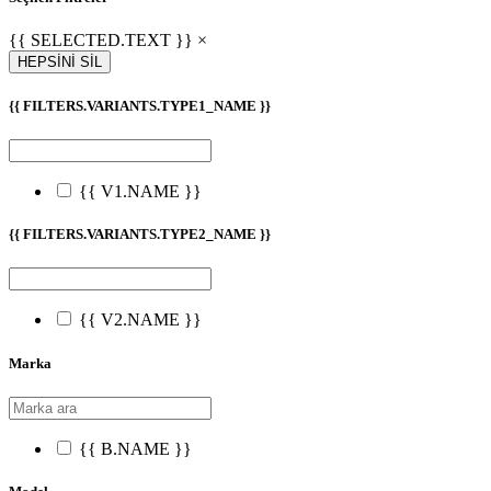
{{ SELECTED.TEXT }} ×
HEPSİNİ SİL
{{ FILTERS.VARIANTS.TYPE1_NAME }}
{{ V1.NAME }}
{{ FILTERS.VARIANTS.TYPE2_NAME }}
{{ V2.NAME }}
Marka
{{ B.NAME }}