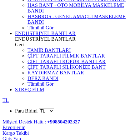
HAS BANT - OTO MOBİLYA MASKELEME
BANDI
HASBROS - GENEL AMAÇLI MASKELEME
BANDI
Tümünü Gör
ENDÜSTRİYEL BANTLAR
ENDÜSTRİYEL BANTLAR
Geri
TAMİR BANTLARI
ÇİFT TARAFLI FİLMİK BANTLAR
ÇİFT TARAFLI KÖPÜK BANTLAR
ÇİFT TARAFLI SİLİKONİZE BANT
KAYDIRMAZ BANTLAR
DERZ BANDI
Tümünü Gör
STREÇ FİLM
TL
Para Birimi
Müşteri Destek Hattı :
+908504202327
Favorilerim
Kargo Takibi
Giriş Yap