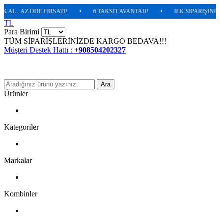
L - AZ ÖDE FIRSATI!
•
6 TAKSİT AVANTAJI!
•
İLK SİPARİŞİNİZDE 
TL
Para Birimi
TÜM SİPARİŞLERİNİZDE KARGO BEDAVA!!!
Müşteri Destek Hattı :
+908504202327
Ara
Ürünler
Kategoriler
Markalar
Kombinler