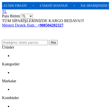
Z ÖDE FIRSATI!
•
6 TAKSİT AVANTAJI!
•
İLK SİPARİŞİNİZDE %5 EK
TL
Para Birimi
TÜM SİPARİŞLERİNİZDE KARGO BEDAVA!!!
Müşteri Destek Hattı :
+908504202327
Ara
Ürünler
Kategoriler
Markalar
Kombinler