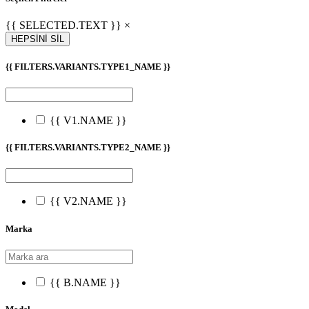
{{ SELECTED.TEXT }} ×
HEPSİNİ SİL
{{ FILTERS.VARIANTS.TYPE1_NAME }}
{{ V1.NAME }}
{{ FILTERS.VARIANTS.TYPE2_NAME }}
{{ V2.NAME }}
Marka
{{ B.NAME }}