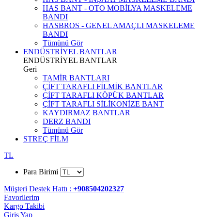
HAS BANT - OTO MOBİLYA MASKELEME
BANDI
HASBROS - GENEL AMAÇLI MASKELEME
BANDI
Tümünü Gör
ENDÜSTRİYEL BANTLAR
ENDÜSTRİYEL BANTLAR
Geri
TAMİR BANTLARI
ÇİFT TARAFLI FİLMİK BANTLAR
ÇİFT TARAFLI KÖPÜK BANTLAR
ÇİFT TARAFLI SİLİKONİZE BANT
KAYDIRMAZ BANTLAR
DERZ BANDI
Tümünü Gör
STREÇ FİLM
TL
Para Birimi
Müşteri Destek Hattı :
+908504202327
Favorilerim
Kargo Takibi
Giriş Yap