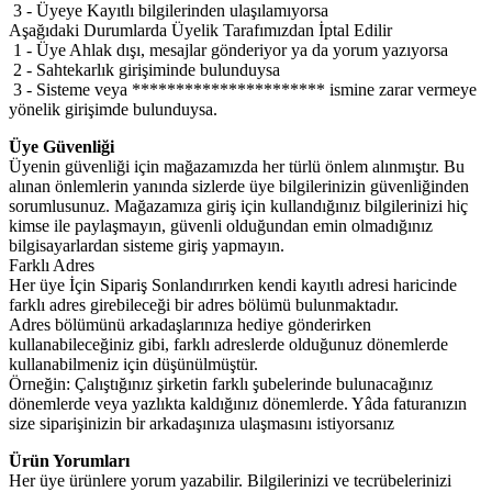
3 - Üyeye Kayıtlı bilgilerinden ulaşılamıyorsa
Aşağıdaki Durumlarda Üyelik Tarafımızdan İptal Edilir
1 - Üye Ahlak dışı, mesajlar gönderiyor ya da yorum yazıyorsa
2 - Sahtekarlık girişiminde bulunduysa
3 - Sisteme veya ********************** ismine zarar vermeye
yönelik girişimde bulunduysa.
Üye Güvenliği
Üyenin güvenliği için mağazamızda her türlü önlem alınmıştır. Bu
alınan önlemlerin yanında sizlerde üye bilgilerinizin güvenliğinden
sorumlusunuz. Mağazamıza giriş için kullandığınız bilgilerinizi hiç
kimse ile paylaşmayın, güvenli olduğundan emin olmadığınız
bilgisayarlardan sisteme giriş yapmayın.
Farklı Adres
Her üye İçin Sipariş Sonlandırırken kendi kayıtlı adresi haricinde
farklı adres girebileceği bir adres bölümü bulunmaktadır.
Adres bölümünü arkadaşlarınıza hediye gönderirken
kullanabileceğiniz gibi, farklı adreslerde olduğunuz dönemlerde
kullanabilmeniz için düşünülmüştür.
Örneğin: Çalıştığınız şirketin farklı şubelerinde bulunacağınız
dönemlerde veya yazlıkta kaldığınız dönemlerde. Yâda faturanızın
size siparişinizin bir arkadaşınıza ulaşmasını istiyorsanız
Ürün Yorumları
Her üye ürünlere yorum yazabilir. Bilgilerinizi ve tecrübelerinizi