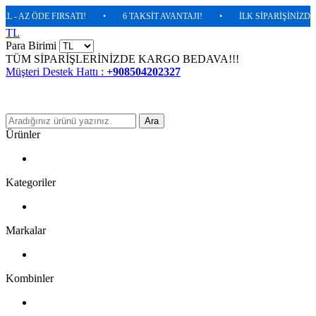
- AZ ÖDE FIRSATI!
•
6 TAKSİT AVANTAJI!
•
İLK SİPARİŞİNİZDE %5
TL
Para Birimi
TÜM SİPARİŞLERİNİZDE KARGO BEDAVA!!!
Müşteri Destek Hattı :
+908504202327
Ara
Ürünler
Kategoriler
Markalar
Kombinler