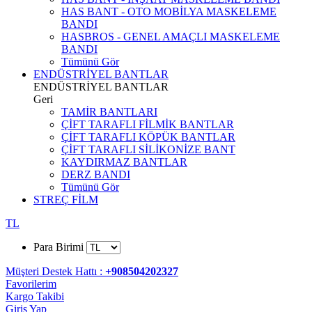
HAS BANT - OTO MOBİLYA MASKELEME
BANDI
HASBROS - GENEL AMAÇLI MASKELEME
BANDI
Tümünü Gör
ENDÜSTRİYEL BANTLAR
ENDÜSTRİYEL BANTLAR
Geri
TAMİR BANTLARI
ÇİFT TARAFLI FİLMİK BANTLAR
ÇİFT TARAFLI KÖPÜK BANTLAR
ÇİFT TARAFLI SİLİKONİZE BANT
KAYDIRMAZ BANTLAR
DERZ BANDI
Tümünü Gör
STREÇ FİLM
TL
Para Birimi
Müşteri Destek Hattı :
+908504202327
Favorilerim
Kargo Takibi
Giriş Yap