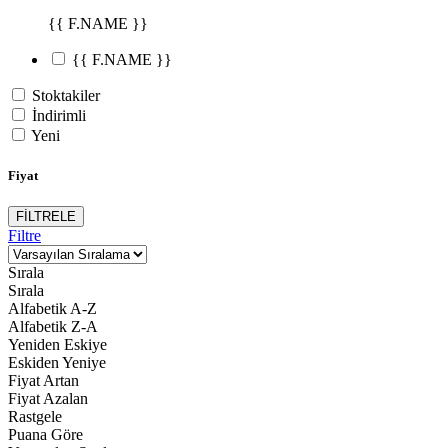
{{ F.NAME }}
{{ F.NAME }}
Stoktakiler
İndirimli
Yeni
Fiyat
FİLTRELE
Filtre
Sırala
Sırala
Alfabetik A-Z
Alfabetik Z-A
Yeniden Eskiye
Eskiden Yeniye
Fiyat Artan
Fiyat Azalan
Rastgele
Puana Göre