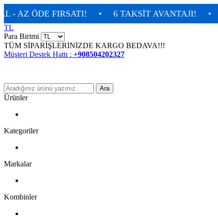
DE FIRSATI!
•
6 TAKSİT AVANTAJI!
•
İLK SİP
TL
Para Birimi
TÜM SİPARİŞLERİNİZDE KARGO BEDAVA!!!
Müşteri Destek Hattı :
+908504202327
Ara
Ürünler
Kategoriler
Markalar
Kombinler