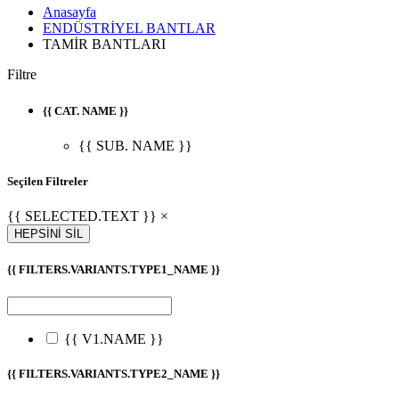
Anasayfa
ENDÜSTRİYEL BANTLAR
TAMİR BANTLARI
Filtre
{{ CAT. NAME }}
{{ SUB. NAME }}
Seçilen Filtreler
{{ SELECTED.TEXT }} ×
HEPSİNİ SİL
{{ FILTERS.VARIANTS.TYPE1_NAME }}
{{ V1.NAME }}
{{ FILTERS.VARIANTS.TYPE2_NAME }}