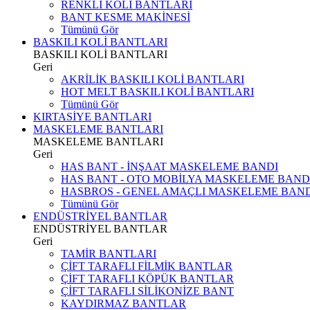
RENKLİ KOLİ BANTLARI
BANT KESME MAKİNESİ
Tümünü Gör
BASKILI KOLİ BANTLARI
BASKILI KOLİ BANTLARI
Geri
AKRİLİK BASKILI KOLİ BANTLARI
HOT MELT BASKILI KOLİ BANTLARI
Tümünü Gör
KIRTASİYE BANTLARI
MASKELEME BANTLARI
MASKELEME BANTLARI
Geri
HAS BANT - İNŞAAT MASKELEME BANDI
HAS BANT - OTO MOBİLYA MASKELEME BAND
HASBROS - GENEL AMAÇLI MASKELEME BAN
Tümünü Gör
ENDÜSTRİYEL BANTLAR
ENDÜSTRİYEL BANTLAR
Geri
TAMİR BANTLARI
ÇİFT TARAFLI FİLMİK BANTLAR
ÇİFT TARAFLI KÖPÜK BANTLAR
ÇİFT TARAFLI SİLİKONİZE BANT
KAYDIRMAZ BANTLAR