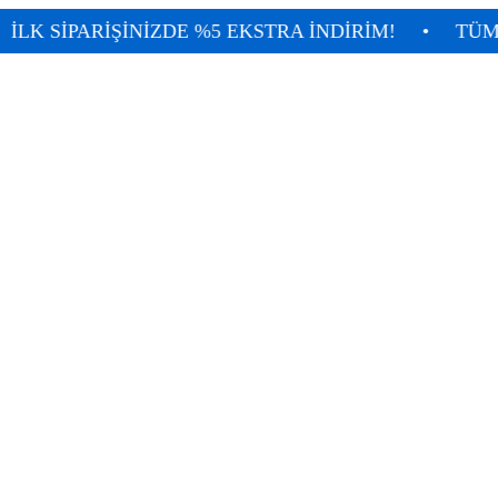
ARİŞİNİZDE %5 EKSTRA İNDİRİM!
•
TÜM ALIŞVER