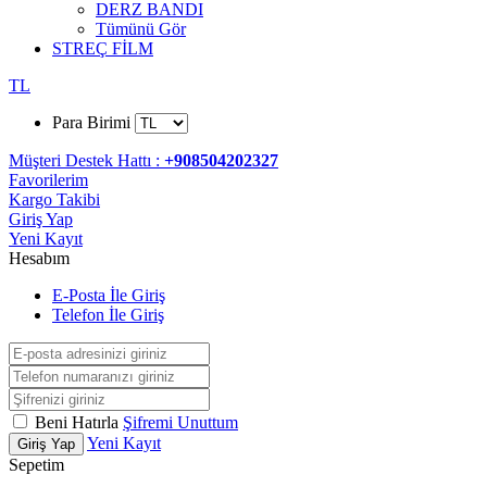
DERZ BANDI
Tümünü Gör
STREÇ FİLM
TL
Para Birimi
Müşteri Destek Hattı :
+908504202327
Favorilerim
Kargo Takibi
Giriş Yap
Yeni Kayıt
Hesabım
E-Posta İle Giriş
Telefon İle Giriş
Beni Hatırla
Şifremi Unuttum
Yeni Kayıt
Giriş Yap
Sepetim