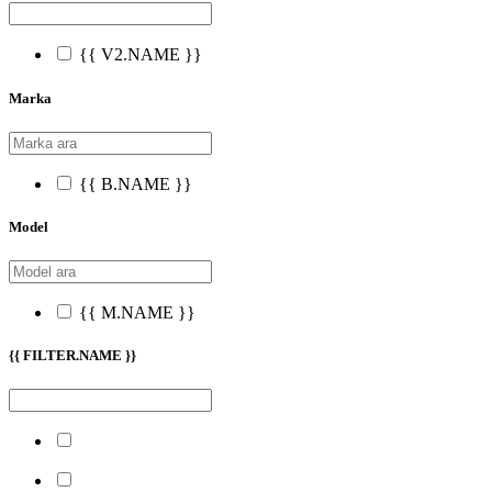
{{ V2.NAME }}
Marka
{{ B.NAME }}
Model
{{ M.NAME }}
{{ FILTER.NAME }}