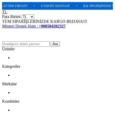
 ÖDE FIRSATI!
•
6 TAKSİT AVANTAJI!
•
İLK SİPARİŞİNİZDE %5 EK
TL
Para Birimi
TÜM SİPARİŞLERİNİZDE KARGO BEDAVA!!!
Müşteri Destek Hattı :
+908504202327
Ara
Ürünler
Kategoriler
Markalar
Kombinler