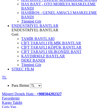
HAS BANT - OTO MOBİLYA MASKELEME
BANDI
HASBROS - GENEL AMAÇLI MASKELEME
BANDI
Tümünü Gör
ENDÜSTRİYEL BANTLAR
ENDÜSTRİYEL BANTLAR
Geri
TAMİR BANTLARI
ÇİFT TARAFLI FİLMİK BANTLAR
ÇİFT TARAFLI KÖPÜK BANTLAR
ÇİFT TARAFLI SİLİKONİZE BANT
KAYDIRMAZ BANTLAR
DERZ BANDI
Tümünü Gör
STREÇ FİLM
TL
Para Birimi
Müşteri Destek Hattı :
+908504202327
Favorilerim
Kargo Takibi
Giriş Yap