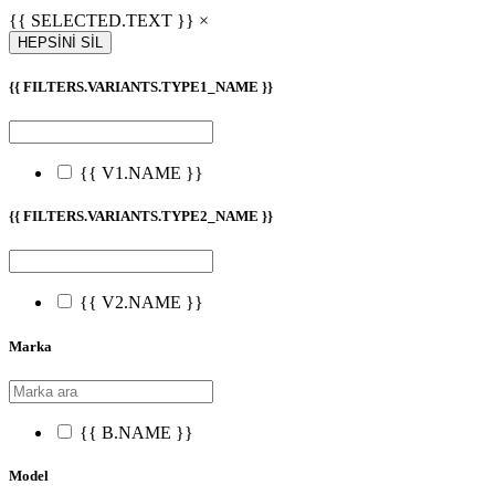
{{ SELECTED.TEXT }} ×
HEPSİNİ SİL
{{ FILTERS.VARIANTS.TYPE1_NAME }}
{{ V1.NAME }}
{{ FILTERS.VARIANTS.TYPE2_NAME }}
{{ V2.NAME }}
Marka
{{ B.NAME }}
Model