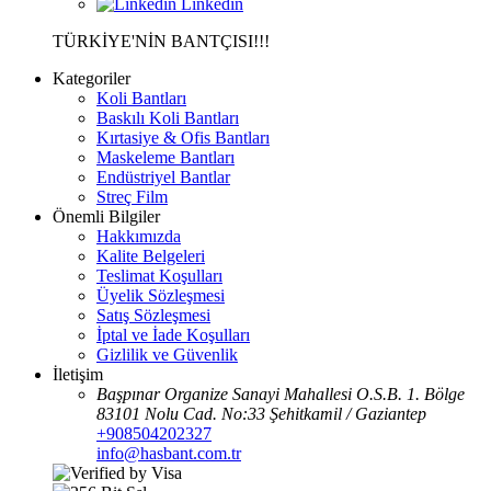
TÜRKİYE'NİN BANTÇISI!!!
Kategoriler
Koli Bantları
Baskılı Koli Bantları
Kırtasiye & Ofis Bantları
Maskeleme Bantları
Endüstriyel Bantlar
Streç Film
Önemli Bilgiler
Hakkımızda
Kalite Belgeleri
Teslimat Koşulları
Üyelik Sözleşmesi
Satış Sözleşmesi
İptal ve İade Koşulları
Gizlilik ve Güvenlik
İletişim
Başpınar Organize Sanayi Mahallesi O.S.B. 1. Bölge
83101 Nolu Cad. No:33 Şehitkamil / Gaziantep
+908504202327
info@hasbant.com.tr