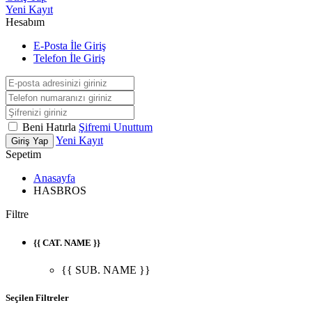
Yeni Kayıt
Hesabım
E-Posta İle Giriş
Telefon İle Giriş
Beni Hatırla
Şifremi Unuttum
Yeni Kayıt
Giriş Yap
Sepetim
Anasayfa
HASBROS
Filtre
{{ CAT. NAME }}
{{ SUB. NAME }}
Seçilen Filtreler