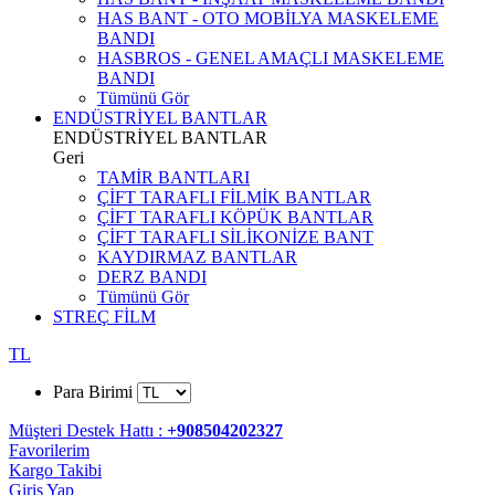
HAS BANT - OTO MOBİLYA MASKELEME
BANDI
HASBROS - GENEL AMAÇLI MASKELEME
BANDI
Tümünü Gör
ENDÜSTRİYEL BANTLAR
ENDÜSTRİYEL BANTLAR
Geri
TAMİR BANTLARI
ÇİFT TARAFLI FİLMİK BANTLAR
ÇİFT TARAFLI KÖPÜK BANTLAR
ÇİFT TARAFLI SİLİKONİZE BANT
KAYDIRMAZ BANTLAR
DERZ BANDI
Tümünü Gör
STREÇ FİLM
TL
Para Birimi
Müşteri Destek Hattı :
+908504202327
Favorilerim
Kargo Takibi
Giriş Yap