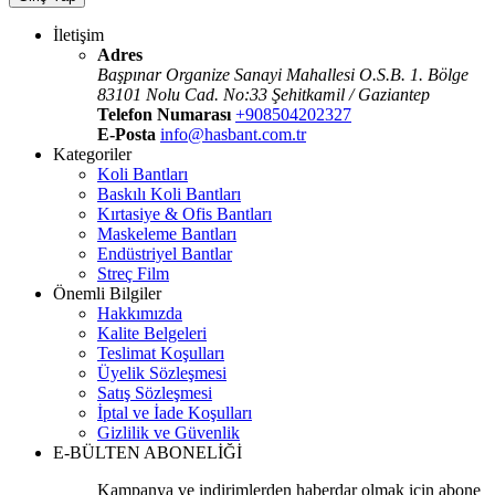
İletişim
Adres
Başpınar Organize Sanayi Mahallesi O.S.B. 1. Bölge
83101 Nolu Cad. No:33 Şehitkamil / Gaziantep
Telefon Numarası
+908504202327
E-Posta
info@hasbant.com.tr
Kategoriler
Koli Bantları
Baskılı Koli Bantları
Kırtasiye & Ofis Bantları
Maskeleme Bantları
Endüstriyel Bantlar
Streç Film
Önemli Bilgiler
Hakkımızda
Kalite Belgeleri
Teslimat Koşulları
Üyelik Sözleşmesi
Satış Sözleşmesi
İptal ve İade Koşulları
Gizlilik ve Güvenlik
E-BÜLTEN ABONELİĞİ
Kampanya ve indirimlerden haberdar olmak için abone