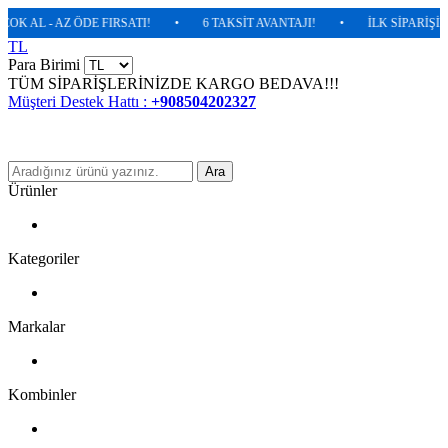
K AL - AZ ÖDE FIRSATI!
•
6 TAKSİT AVANTAJI!
•
İLK SİPARİŞİNİZ
TL
Para Birimi
TÜM SİPARİŞLERİNİZDE KARGO BEDAVA!!!
Müşteri Destek Hattı :
+908504202327
Ara
Ürünler
Kategoriler
Markalar
Kombinler