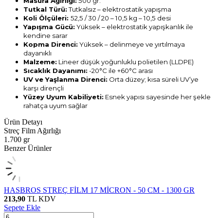
Masura Ağırlığı:
500 gr.
Tutkal Türü:
Tutkalsız – elektrostatik yapışma
Koli Ölçüleri:
52,5 / 30 / 20 – 10,5 kg – 10,5 desi
Yapışma Gücü:
Yüksek – elektrostatik yapışkanlık ile
kendine sarar
Kopma Direnci:
Yüksek – delinmeye ve yırtılmaya
dayanıklı
Malzeme:
Lineer düşük yoğunluklu polietilen (LLDPE)
Sıcaklık Dayanımı:
-20°C ile +60°C arası
UV ve Yaşlanma Direnci:
Orta düzey; kısa süreli UV’ye
karşı dirençli
Yüzey Uyum Kabiliyeti:
Esnek yapısı sayesinde her şekle
rahatça uyum sağlar
Ürün Detayı
Streç Film Ağırlığı
1.700 gr
Benzer Ürünler
HASBROS STREÇ FİLM 17 MİCRON - 50 CM - 1300 GR
213,90
TL
KDV
Sepete Ekle