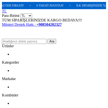
ÖDE FIRSATI!
•
6 TAKSİT AVANTAJI!
•
İLK SİPARİŞİNİZDE %5 EKS
TL
Para Birimi
TÜM SİPARİŞLERİNİZDE KARGO BEDAVA!!!
Müşteri Destek Hattı :
+908504202327
Ara
Ürünler
Kategoriler
Markalar
Kombinler