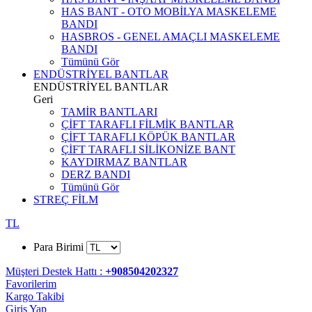
HAS BANT - OTO MOBİLYA MASKELEME
BANDI
HASBROS - GENEL AMAÇLI MASKELEME
BANDI
Tümünü Gör
ENDÜSTRİYEL BANTLAR
ENDÜSTRİYEL BANTLAR
Geri
TAMİR BANTLARI
ÇİFT TARAFLI FİLMİK BANTLAR
ÇİFT TARAFLI KÖPÜK BANTLAR
ÇİFT TARAFLI SİLİKONİZE BANT
KAYDIRMAZ BANTLAR
DERZ BANDI
Tümünü Gör
STREÇ FİLM
TL
Para Birimi
Müşteri Destek Hattı :
+908504202327
Favorilerim
Kargo Takibi
Giriş Yap