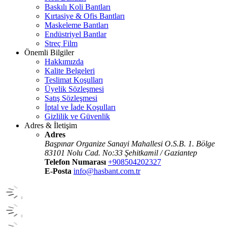
Baskılı Koli Bantları
Kırtasiye & Ofis Bantları
Maskeleme Bantları
Endüstriyel Bantlar
Streç Film
Önemli Bilgiler
Hakkımızda
Kalite Belgeleri
Teslimat Koşulları
Üyelik Sözleşmesi
Satış Sözleşmesi
İptal ve İade Koşulları
Gizlilik ve Güvenlik
Adres & İletişim
Adres
Başpınar Organize Sanayi Mahallesi O.S.B. 1. Bölge
83101 Nolu Cad. No:33 Şehitkamil / Gaziantep
Telefon Numarası
+908504202327
E-Posta
info@hasbant.com.tr