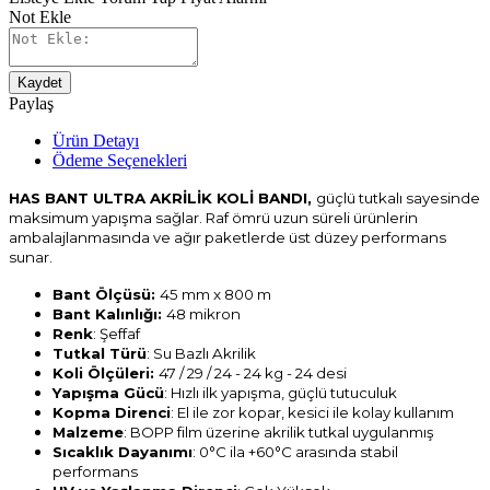
Not Ekle
Kaydet
Paylaş
Ürün Detayı
Ödeme Seçenekleri
HAS BANT ULTRA AKRİLİK KOLİ BANDI,
güçlü tutkalı sayesinde
maksimum yapışma sağlar.
Raf ömrü uzun süreli ürünlerin
ambalajlanmasında ve ağır paketlerde üst düzey performans
sunar.
Bant Ölçüsü:
45 mm x 800 m
Bant Kalınlığı:
48 mikron
Renk
: Şeffaf
Tutkal Türü
: Su Bazlı Akrilik
Koli Ölçüleri:
47 / 29 / 24 - 24 kg - 24 desi
Yapışma Gücü
: Hızlı ilk yapışma, güçlü tutuculuk
Kopma Direnci
: El ile zor kopar, kesici ile kolay kullanım
Malzeme
: BOPP film üzerine akrilik tutkal uygulanmış
Sıcaklık Dayanımı
: 0°C ila +60°C arasında stabil
performans