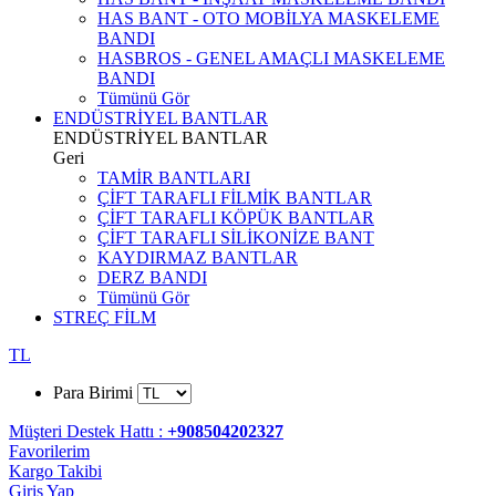
HAS BANT - OTO MOBİLYA MASKELEME
BANDI
HASBROS - GENEL AMAÇLI MASKELEME
BANDI
Tümünü Gör
ENDÜSTRİYEL BANTLAR
ENDÜSTRİYEL BANTLAR
Geri
TAMİR BANTLARI
ÇİFT TARAFLI FİLMİK BANTLAR
ÇİFT TARAFLI KÖPÜK BANTLAR
ÇİFT TARAFLI SİLİKONİZE BANT
KAYDIRMAZ BANTLAR
DERZ BANDI
Tümünü Gör
STREÇ FİLM
TL
Para Birimi
Müşteri Destek Hattı :
+908504202327
Favorilerim
Kargo Takibi
Giriş Yap