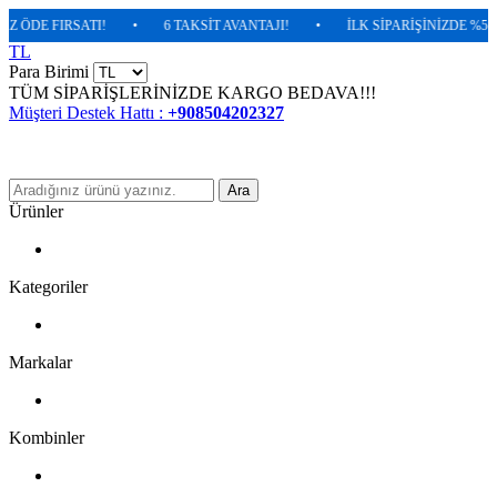
DE FIRSATI!
•
6 TAKSİT AVANTAJI!
•
İLK SİPARİŞİNİZDE %5 EKSTR
TL
Para Birimi
TÜM SİPARİŞLERİNİZDE KARGO BEDAVA!!!
Müşteri Destek Hattı :
+908504202327
Ara
Ürünler
Kategoriler
Markalar
Kombinler