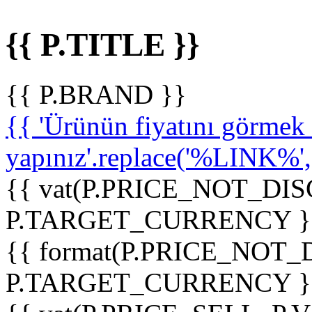
{{ P.TITLE }}
{{ P.BRAND }}
{{ 'Ürünün fiyatını görme
yapınız'.replace('%LINK%', '
{{ vat(P.PRICE_NOT_DIS
P.TARGET_CURRENCY }
{{ format(P.PRICE_NOT
P.TARGET_CURRENCY }