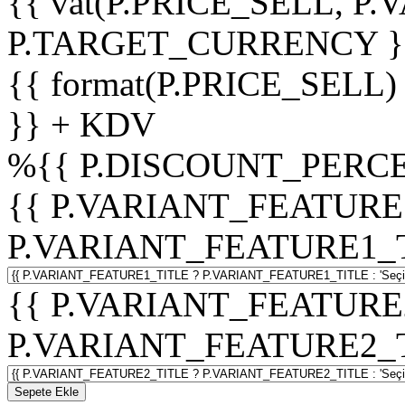
{{ vat(P.PRICE_SELL, P.V
P.TARGET_CURRENCY }
{{ format(P.PRICE_SELL)
}} + KDV
%
{{ P.DISCOUNT_PERCE
{{ P.VARIANT_FEATURE
P.VARIANT_FEATURE1_TITL
{{ P.VARIANT_FEATURE
P.VARIANT_FEATURE2_TITL
Sepete Ekle