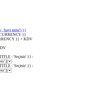
'bayi girişi') }}
_CURRENCY }}
RRENCY }} + KDV
KDV
 : 'Seçiniz' }} :
 : 'Seçiniz' }} :