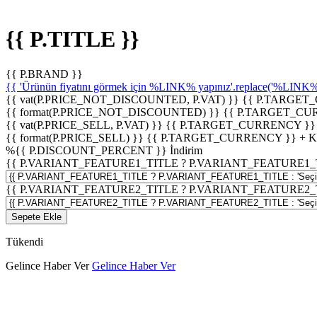
{{ P.TITLE }}
{{ P.BRAND }}
{{ 'Ürünün fiyatını görmek için %LINK% yapınız'.replace('%LINK%', 
{{ vat(P.PRICE_NOT_DISCOUNTED, P.VAT) }}
{{ P.TARGET
{{ format(P.PRICE_NOT_DISCOUNTED) }}
{{ P.TARGET_CU
{{ vat(P.PRICE_SELL, P.VAT) }}
{{ P.TARGET_CURRENCY }}
{{ format(P.PRICE_SELL) }}
{{ P.TARGET_CURRENCY }} + 
%
{{ P.DISCOUNT_PERCENT }}
İndirim
{{ P.VARIANT_FEATURE1_TITLE ? P.VARIANT_FEATURE1_TITLE
{{ P.VARIANT_FEATURE2_TITLE ? P.VARIANT_FEATURE2_TITLE
Sepete Ekle
Tükendi
Gelince Haber Ver
Gelince Haber Ver