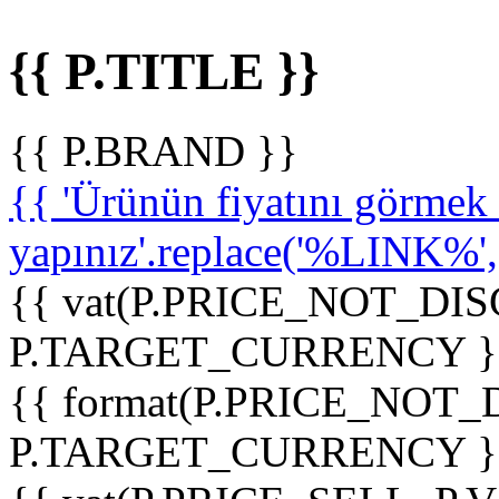
{{ P.TITLE }}
{{ P.BRAND }}
{{ 'Ürünün fiyatını görme
yapınız'.replace('%LINK%', '
{{ vat(P.PRICE_NOT_DIS
P.TARGET_CURRENCY }
{{ format(P.PRICE_NOT
P.TARGET_CURRENCY }