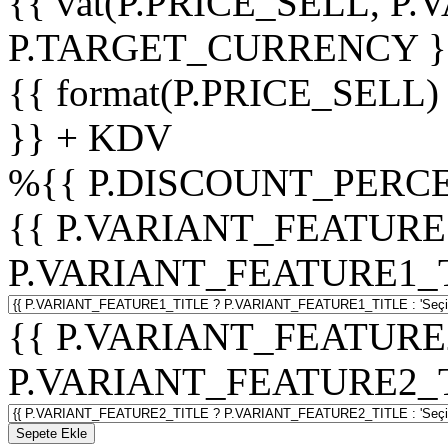
{{ vat(P.PRICE_SELL, P.V
P.TARGET_CURRENCY }
{{ format(P.PRICE_SELL)
}} + KDV
%
{{ P.DISCOUNT_PERCE
{{ P.VARIANT_FEATURE
P.VARIANT_FEATURE1_TITL
{{ P.VARIANT_FEATURE
P.VARIANT_FEATURE2_TITL
Sepete Ekle