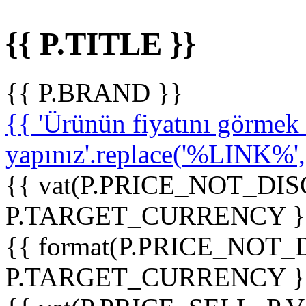
{{ P.TITLE }}
{{ P.BRAND }}
{{ 'Ürünün fiyatını görme
yapınız'.replace('%LINK%', '
{{ vat(P.PRICE_NOT_DIS
P.TARGET_CURRENCY }
{{ format(P.PRICE_NOT
P.TARGET_CURRENCY }