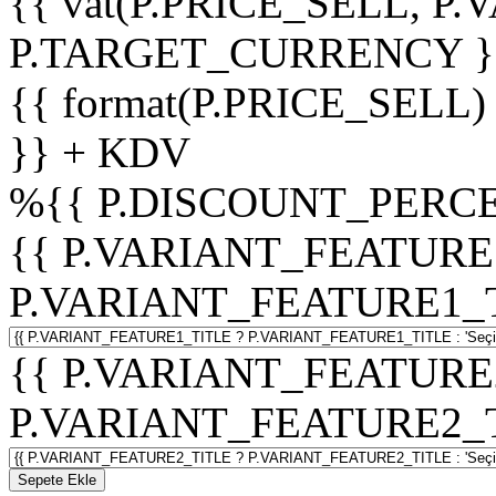
{{ vat(P.PRICE_SELL, P.V
P.TARGET_CURRENCY }
{{ format(P.PRICE_SELL)
}} + KDV
%
{{ P.DISCOUNT_PERCE
{{ P.VARIANT_FEATURE
P.VARIANT_FEATURE1_TITL
{{ P.VARIANT_FEATURE
P.VARIANT_FEATURE2_TITL
Sepete Ekle