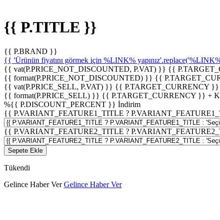
{{ P.TITLE }}
{{ P.BRAND }}
{{ 'Ürünün fiyatını görmek için %LINK% yapınız'.replace('%LINK%', 
{{ vat(P.PRICE_NOT_DISCOUNTED, P.VAT) }}
{{ P.TARGET
{{ format(P.PRICE_NOT_DISCOUNTED) }}
{{ P.TARGET_CU
{{ vat(P.PRICE_SELL, P.VAT) }}
{{ P.TARGET_CURRENCY }}
{{ format(P.PRICE_SELL) }}
{{ P.TARGET_CURRENCY }} + 
%
{{ P.DISCOUNT_PERCENT }}
İndirim
{{ P.VARIANT_FEATURE1_TITLE ? P.VARIANT_FEATURE1_TITLE
{{ P.VARIANT_FEATURE2_TITLE ? P.VARIANT_FEATURE2_TITLE
Sepete Ekle
Tükendi
Gelince Haber Ver
Gelince Haber Ver