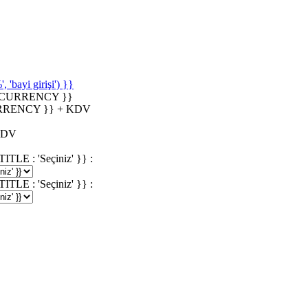
'bayi girişi') }}
_CURRENCY }}
RRENCY }} + KDV
KDV
 : 'Seçiniz' }} :
 : 'Seçiniz' }} :