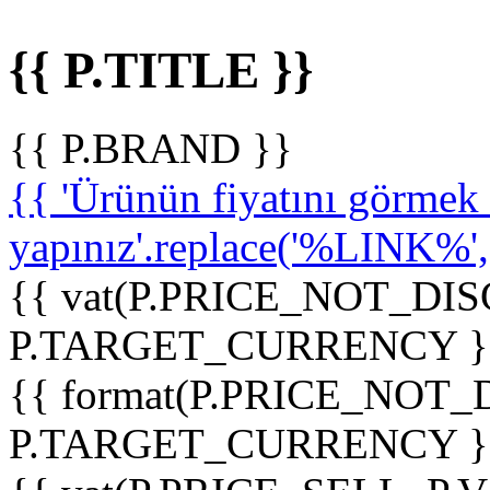
{{ P.TITLE }}
{{ P.BRAND }}
{{ 'Ürünün fiyatını görme
yapınız'.replace('%LINK%', '
{{ vat(P.PRICE_NOT_DIS
P.TARGET_CURRENCY }
{{ format(P.PRICE_NOT
P.TARGET_CURRENCY }