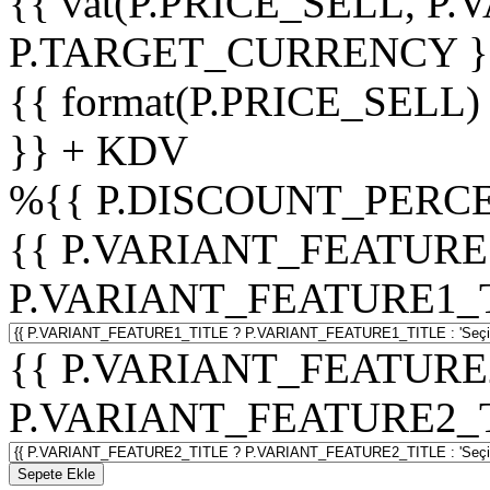
{{ vat(P.PRICE_SELL, P.V
P.TARGET_CURRENCY }
{{ format(P.PRICE_SELL)
}} + KDV
%
{{ P.DISCOUNT_PERCE
{{ P.VARIANT_FEATURE
P.VARIANT_FEATURE1_TITL
{{ P.VARIANT_FEATURE
P.VARIANT_FEATURE2_TITL
Sepete Ekle