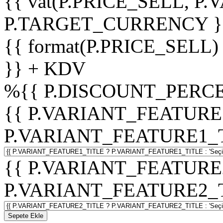
{{ vat(P.PRICE_SELL, P.V
P.TARGET_CURRENCY }
{{ format(P.PRICE_SELL)
}} + KDV
%
{{ P.DISCOUNT_PERCE
{{ P.VARIANT_FEATURE
P.VARIANT_FEATURE1_TITL
{{ P.VARIANT_FEATURE
P.VARIANT_FEATURE2_TITL
Sepete Ekle