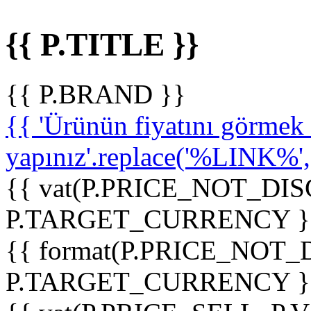
{{ P.TITLE }}
{{ P.BRAND }}
{{ 'Ürünün fiyatını görme
yapınız'.replace('%LINK%', '
{{ vat(P.PRICE_NOT_DIS
P.TARGET_CURRENCY }
{{ format(P.PRICE_NOT
P.TARGET_CURRENCY }