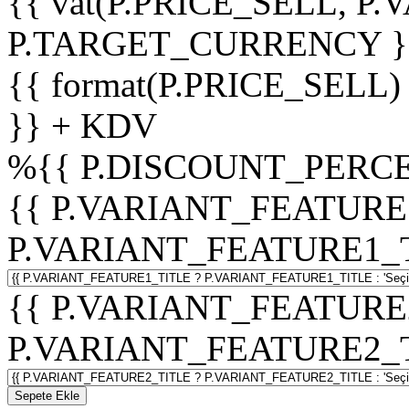
{{ vat(P.PRICE_SELL, P.V
P.TARGET_CURRENCY }
{{ format(P.PRICE_SELL)
}} + KDV
%
{{ P.DISCOUNT_PERCE
{{ P.VARIANT_FEATURE
P.VARIANT_FEATURE1_TITL
{{ P.VARIANT_FEATURE
P.VARIANT_FEATURE2_TITL
Sepete Ekle