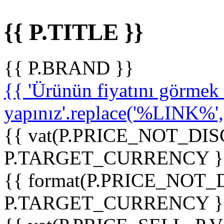
{{ P.TITLE }}
{{ P.BRAND }}
{{ 'Ürünün fiyatını görme
yapınız'.replace('%LINK%', '
{{ vat(P.PRICE_NOT_DIS
P.TARGET_CURRENCY }
{{ format(P.PRICE_NOT
P.TARGET_CURRENCY }