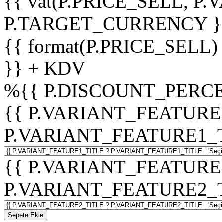
{{ vat(P.PRICE_SELL, P.V
P.TARGET_CURRENCY }
{{ format(P.PRICE_SELL)
}} + KDV
%
{{ P.DISCOUNT_PERCE
{{ P.VARIANT_FEATURE
P.VARIANT_FEATURE1_TITL
{{ P.VARIANT_FEATURE
P.VARIANT_FEATURE2_TITL
Sepete Ekle