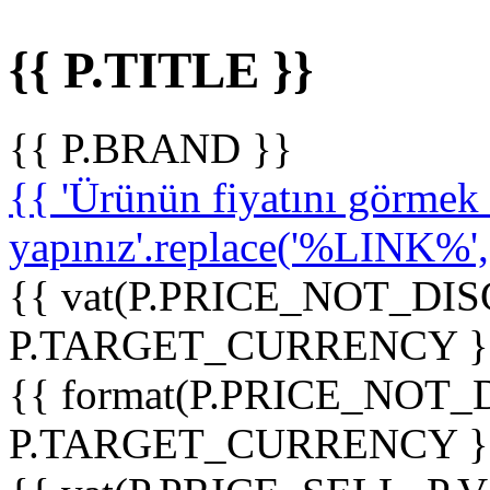
{{ P.TITLE }}
{{ P.BRAND }}
{{ 'Ürünün fiyatını görme
yapınız'.replace('%LINK%', '
{{ vat(P.PRICE_NOT_DIS
P.TARGET_CURRENCY }
{{ format(P.PRICE_NOT
P.TARGET_CURRENCY }