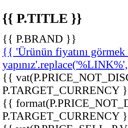
{{ P.TITLE }}
{{ P.BRAND }}
{{ 'Ürünün fiyatını görme
yapınız'.replace('%LINK%', '
{{ vat(P.PRICE_NOT_DIS
P.TARGET_CURRENCY }
{{ format(P.PRICE_NOT
P.TARGET_CURRENCY }