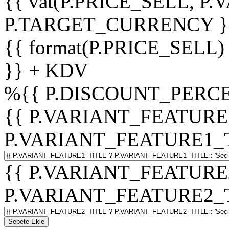
{{ vat(P.PRICE_SELL, P.V
P.TARGET_CURRENCY }
{{ format(P.PRICE_SELL)
}} + KDV
%
{{ P.DISCOUNT_PERCE
{{ P.VARIANT_FEATURE
P.VARIANT_FEATURE1_TITL
{{ P.VARIANT_FEATURE
P.VARIANT_FEATURE2_TITL
Sepete Ekle