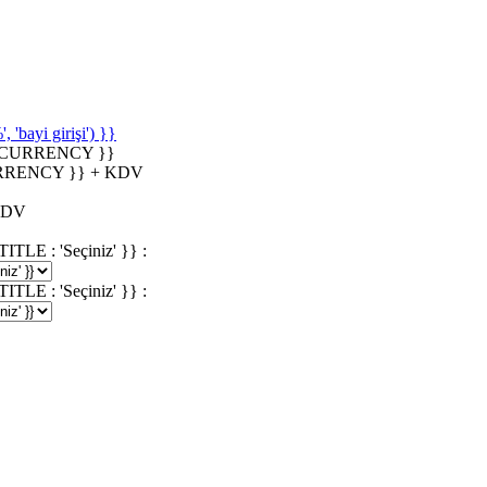
'bayi girişi') }}
_CURRENCY }}
RRENCY }} + KDV
KDV
 : 'Seçiniz' }} :
 : 'Seçiniz' }} :