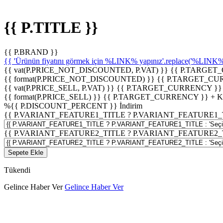
{{ P.TITLE }}
{{ P.BRAND }}
{{ 'Ürünün fiyatını görmek için %LINK% yapınız'.replace('%LINK%', 
{{ vat(P.PRICE_NOT_DISCOUNTED, P.VAT) }}
{{ P.TARGET
{{ format(P.PRICE_NOT_DISCOUNTED) }}
{{ P.TARGET_CU
{{ vat(P.PRICE_SELL, P.VAT) }}
{{ P.TARGET_CURRENCY }}
{{ format(P.PRICE_SELL) }}
{{ P.TARGET_CURRENCY }} + 
%
{{ P.DISCOUNT_PERCENT }}
İndirim
{{ P.VARIANT_FEATURE1_TITLE ? P.VARIANT_FEATURE1_TITLE
{{ P.VARIANT_FEATURE2_TITLE ? P.VARIANT_FEATURE2_TITLE
Sepete Ekle
Tükendi
Gelince Haber Ver
Gelince Haber Ver