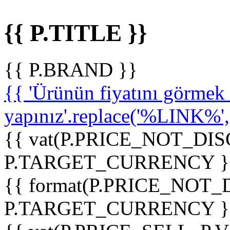
{{ P.TITLE }}
{{ P.BRAND }}
{{ 'Ürünün fiyatını görme
yapınız'.replace('%LINK%', '
{{ vat(P.PRICE_NOT_DIS
P.TARGET_CURRENCY }
{{ format(P.PRICE_NOT
P.TARGET_CURRENCY }