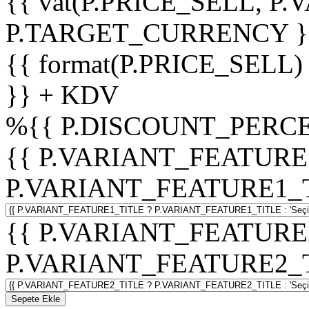
{{ vat(P.PRICE_SELL, P.V
P.TARGET_CURRENCY }
{{ format(P.PRICE_SELL)
}} + KDV
%
{{ P.DISCOUNT_PERCE
{{ P.VARIANT_FEATURE
P.VARIANT_FEATURE1_TITL
{{ P.VARIANT_FEATURE
P.VARIANT_FEATURE2_TITL
Sepete Ekle