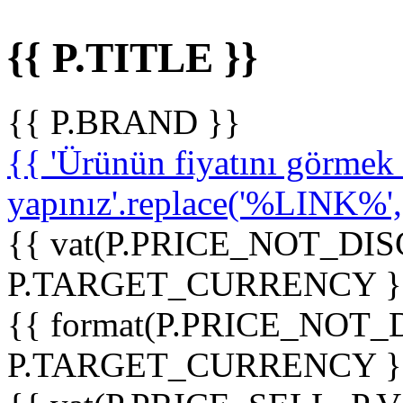
{{ P.TITLE }}
{{ P.BRAND }}
{{ 'Ürünün fiyatını görme
yapınız'.replace('%LINK%', '
{{ vat(P.PRICE_NOT_DIS
P.TARGET_CURRENCY }
{{ format(P.PRICE_NOT
P.TARGET_CURRENCY }