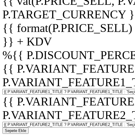
{{ vat(P.PRICE_SELL, P.V
P.TARGET_CURRENCY }
{{ format(P.PRICE_SELL)
}} + KDV
%
{{ P.DISCOUNT_PERCE
{{ P.VARIANT_FEATURE
P.VARIANT_FEATURE1_TITL
{{ P.VARIANT_FEATURE
P.VARIANT_FEATURE2_TITL
Sepete Ekle