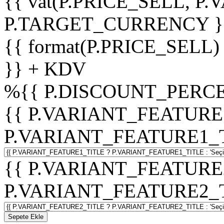
{{ vat(P.PRICE_SELL, P.V
P.TARGET_CURRENCY }
{{ format(P.PRICE_SELL)
}} + KDV
%
{{ P.DISCOUNT_PERCE
{{ P.VARIANT_FEATURE
P.VARIANT_FEATURE1_TITL
{{ P.VARIANT_FEATURE
P.VARIANT_FEATURE2_TITL
Sepete Ekle