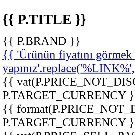
{{ P.TITLE }}
{{ P.BRAND }}
{{ 'Ürünün fiyatını görme
yapınız'.replace('%LINK%', '
{{ vat(P.PRICE_NOT_DIS
P.TARGET_CURRENCY }
{{ format(P.PRICE_NOT
P.TARGET_CURRENCY }