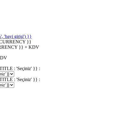
'bayi girişi') }}
_CURRENCY }}
RRENCY }} + KDV
KDV
 : 'Seçiniz' }} :
 : 'Seçiniz' }} :