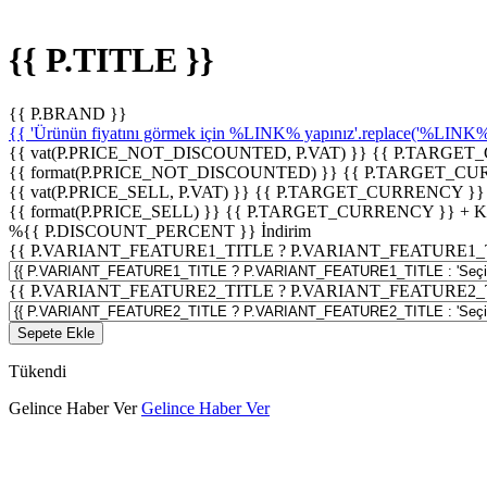
{{ P.TITLE }}
{{ P.BRAND }}
{{ 'Ürünün fiyatını görmek için %LINK% yapınız'.replace('%LINK%', 
{{ vat(P.PRICE_NOT_DISCOUNTED, P.VAT) }}
{{ P.TARGET
{{ format(P.PRICE_NOT_DISCOUNTED) }}
{{ P.TARGET_CU
{{ vat(P.PRICE_SELL, P.VAT) }}
{{ P.TARGET_CURRENCY }}
{{ format(P.PRICE_SELL) }}
{{ P.TARGET_CURRENCY }} + 
%
{{ P.DISCOUNT_PERCENT }}
İndirim
{{ P.VARIANT_FEATURE1_TITLE ? P.VARIANT_FEATURE1_TITLE
{{ P.VARIANT_FEATURE2_TITLE ? P.VARIANT_FEATURE2_TITLE
Sepete Ekle
Tükendi
Gelince Haber Ver
Gelince Haber Ver