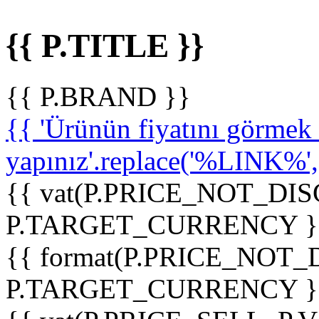
{{ P.TITLE }}
{{ P.BRAND }}
{{ 'Ürünün fiyatını görme
yapınız'.replace('%LINK%', '
{{ vat(P.PRICE_NOT_DIS
P.TARGET_CURRENCY }
{{ format(P.PRICE_NOT
P.TARGET_CURRENCY }