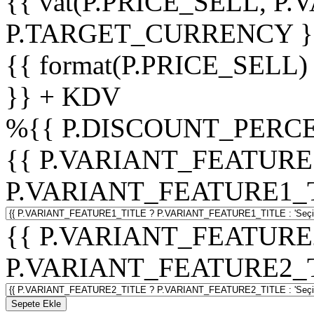
{{ vat(P.PRICE_SELL, P.V
P.TARGET_CURRENCY }
{{ format(P.PRICE_SELL)
}} + KDV
%
{{ P.DISCOUNT_PERCE
{{ P.VARIANT_FEATURE
P.VARIANT_FEATURE1_TITL
{{ P.VARIANT_FEATURE
P.VARIANT_FEATURE2_TITL
Sepete Ekle