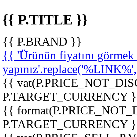
{{ P.TITLE }}
{{ P.BRAND }}
{{ 'Ürünün fiyatını görme
yapınız'.replace('%LINK%', '
{{ vat(P.PRICE_NOT_DIS
P.TARGET_CURRENCY }
{{ format(P.PRICE_NOT
P.TARGET_CURRENCY }