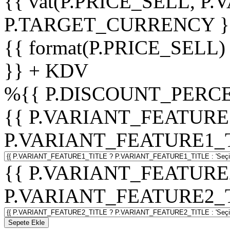
{{ vat(P.PRICE_SELL, P.V
P.TARGET_CURRENCY }
{{ format(P.PRICE_SELL)
}} + KDV
%
{{ P.DISCOUNT_PERCE
{{ P.VARIANT_FEATURE
P.VARIANT_FEATURE1_TITL
{{ P.VARIANT_FEATURE
P.VARIANT_FEATURE2_TITL
Sepete Ekle