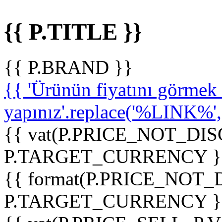
{{ P.TITLE }}
{{ P.BRAND }}
{{ 'Ürünün fiyatını görme
yapınız'.replace('%LINK%', '
{{ vat(P.PRICE_NOT_DIS
P.TARGET_CURRENCY }
{{ format(P.PRICE_NOT
P.TARGET_CURRENCY }