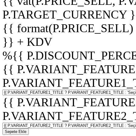
{{ vat(P.PRICE_SELL, P.V
P.TARGET_CURRENCY }
{{ format(P.PRICE_SELL)
}} + KDV
%
{{ P.DISCOUNT_PERCE
{{ P.VARIANT_FEATURE
P.VARIANT_FEATURE1_TITL
{{ P.VARIANT_FEATURE
P.VARIANT_FEATURE2_TITL
Sepete Ekle