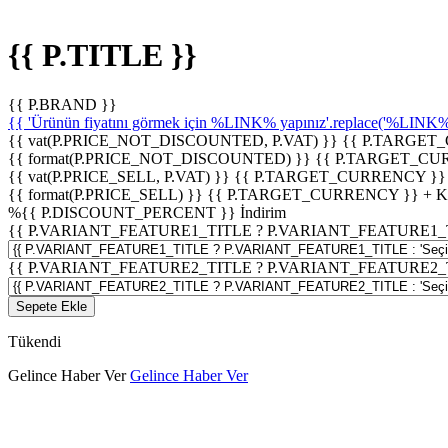
{{ P.TITLE }}
{{ P.BRAND }}
{{ 'Ürünün fiyatını görmek için %LINK% yapınız'.replace('%LINK%', 
{{ vat(P.PRICE_NOT_DISCOUNTED, P.VAT) }}
{{ P.TARGET
{{ format(P.PRICE_NOT_DISCOUNTED) }}
{{ P.TARGET_CU
{{ vat(P.PRICE_SELL, P.VAT) }}
{{ P.TARGET_CURRENCY }}
{{ format(P.PRICE_SELL) }}
{{ P.TARGET_CURRENCY }} + 
%
{{ P.DISCOUNT_PERCENT }}
İndirim
{{ P.VARIANT_FEATURE1_TITLE ? P.VARIANT_FEATURE1_TITLE
{{ P.VARIANT_FEATURE2_TITLE ? P.VARIANT_FEATURE2_TITLE
Sepete Ekle
Tükendi
Gelince Haber Ver
Gelince Haber Ver