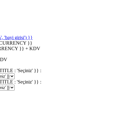
'bayi girişi') }}
_CURRENCY }}
RRENCY }} + KDV
KDV
 : 'Seçiniz' }} :
 : 'Seçiniz' }} :