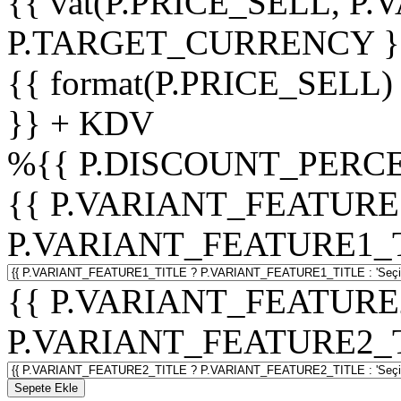
{{ vat(P.PRICE_SELL, P.V
P.TARGET_CURRENCY }
{{ format(P.PRICE_SELL)
}} + KDV
%
{{ P.DISCOUNT_PERCE
{{ P.VARIANT_FEATURE
P.VARIANT_FEATURE1_TITL
{{ P.VARIANT_FEATURE
P.VARIANT_FEATURE2_TITL
Sepete Ekle