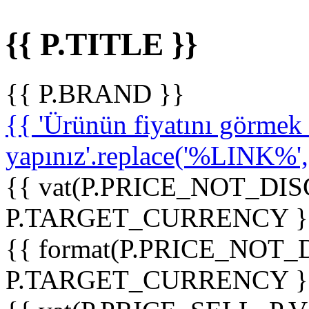
{{ P.TITLE }}
{{ P.BRAND }}
{{ 'Ürünün fiyatını görme
yapınız'.replace('%LINK%', '
{{ vat(P.PRICE_NOT_DIS
P.TARGET_CURRENCY }
{{ format(P.PRICE_NOT
P.TARGET_CURRENCY }