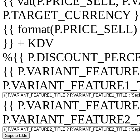
{{ vat(P.PRICE_SELL, P.V
P.TARGET_CURRENCY }
{{ format(P.PRICE_SELL)
}} + KDV
%
{{ P.DISCOUNT_PERCE
{{ P.VARIANT_FEATURE
P.VARIANT_FEATURE1_TITL
{{ P.VARIANT_FEATURE
P.VARIANT_FEATURE2_TITL
Sepete Ekle