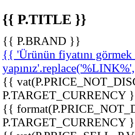
{{ P.TITLE }}
{{ P.BRAND }}
{{ 'Ürünün fiyatını görme
yapınız'.replace('%LINK%', '
{{ vat(P.PRICE_NOT_DIS
P.TARGET_CURRENCY }
{{ format(P.PRICE_NOT
P.TARGET_CURRENCY }