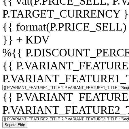
{{ vat(P.PRICE_SELL, P.V
P.TARGET_CURRENCY }
{{ format(P.PRICE_SELL)
}} + KDV
%
{{ P.DISCOUNT_PERCE
{{ P.VARIANT_FEATURE
P.VARIANT_FEATURE1_TITL
{{ P.VARIANT_FEATURE
P.VARIANT_FEATURE2_TITL
Sepete Ekle