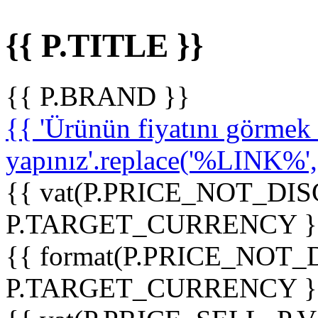
{{ P.TITLE }}
{{ P.BRAND }}
{{ 'Ürünün fiyatını görme
yapınız'.replace('%LINK%', '
{{ vat(P.PRICE_NOT_DIS
P.TARGET_CURRENCY }
{{ format(P.PRICE_NOT
P.TARGET_CURRENCY }